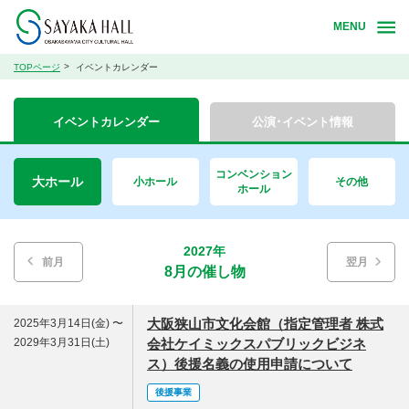
MENU
TOPページ
イベントカレンダー
イベントカレンダー
公演･イベント情報
コンベンション
大ホール
小ホール
その他
ホール
2027年
前月
翌月
8月の催し物
大阪狭山市文化会館（指定管理者 株式
2025年3月14日(金) 〜
2029年3月31日(土)
会社ケイミックスパブリックビジネ
ス）後援名義の使用申請について
後援事業