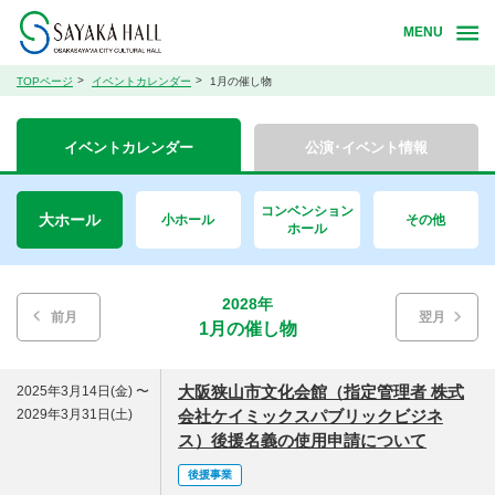
MENU
TOPページ
イベントカレンダー
1月の催し物
イベントカレンダー
公演･イベント情報
コンベンション
大ホール
小ホール
その他
ホール
2028年
前月
翌月
1月の催し物
大阪狭山市文化会館（指定管理者 株式
2025年3月14日(金) 〜
2029年3月31日(土)
会社ケイミックスパブリックビジネ
ス）後援名義の使用申請について
後援事業