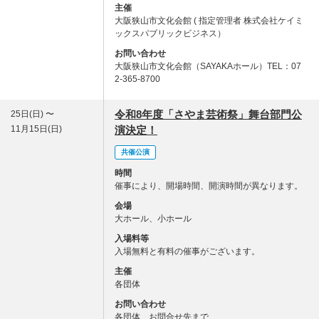
主催
大阪狭山市文化会館 ( 指定管理者 株式会社ケイミ
ックスパブリックビジネス）
お問い合わせ
大阪狭山市文化会館（SAYAKAホール）TEL：07
2-365-8700
令和8年度「さやま芸術祭」舞台部門公
25日(日) 〜
11月15日(日)
演決定！
共催公演
時間
催事により、開場時間、開演時間が異なります。
会場
大ホール、小ホール
入場料等
入場無料と有料の催事がございます。
主催
各団体
お問い合わせ
各団体 お問合せ先まで