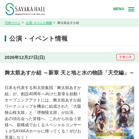
MENU
TOPページ
公演･イベント情報
舞太鼓あすか組
公演・イベント情報
2026年12月27日(日)
主催公演
舞太鼓あすか組 ～新章 天と地と水の物語「天空編」～
日本を代表する和太鼓集団「舞太鼓あすか
組」が、創設40周年へ向けた新章を始動！
オープニングアクトには、舞太鼓あすか組
ワークショップを機会に結成された「大阪
狭山桜太鼓」と「堺御陵太鼓」が出演。
あの頃出会った皆様へ、これから出会う皆
様へ、新構成でおくるスペシャルコンサー
トがSAYAKAホールに帰ってくる！ぜひお
見逃しなく！