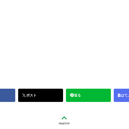
ポスト
送る
はて